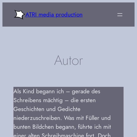
Zum
ATRI media production
Inhalt
springen
Autor
Als Kind begann ich – gerade des
Schreibens mächtig – die ersten
Geschichten und Gedichte
niederzuschreiben. Was mit Füller und
bunten Bildchen begann, führte ich mit
einer alten Schreibmaschine fort. Doch