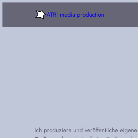
Zum
ATRI media production
Inhalt
springen
Ich produziere und veröffentliche eige