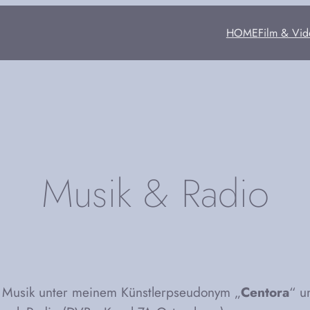
HOME
Film & Vid
Musik & Radio
ne Musik unter meinem Künstlerpseudonym „
Centora
“ u